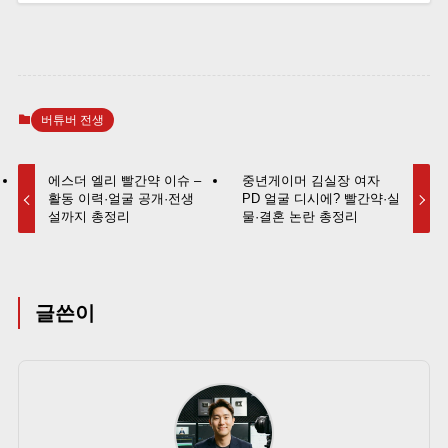
버튜버 전생
에스더 엘리 빨간약 이슈 –
중년게이머 김실장 여자
활동 이력·얼굴 공개·전생
PD 얼굴 디시에? 빨간약·실
설까지 총정리
물·결혼 논란 총정리
글쓴이