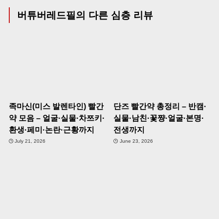
버튜버레드필의 다른 심층 리뷰
족마신(미스 발렌타인) 빨간
단즈 빨간약 총정리 – 반캠·
약 모음 – 얼굴·실물·차쯔키·
실물·남친·꽃쨩·얼굴·본명·
환생·페미·논란·근황까지
전생까지
July 21, 2026
June 23, 2026