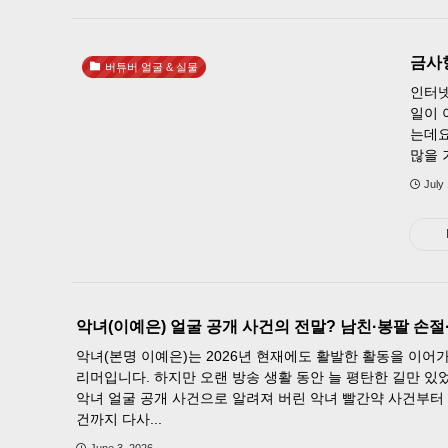
금사
버튜버 얼굴 & 실물
인터넷
일이 
는데요
많을 거
July
악녀(이예은) 얼굴 공개 사건의 전말? 남친·봉팔 손
악녀(본명 이예은)는 2026년 현재에도 활발한 활동을 이어
리머입니다. 하지만 오랜 방송 생활 동안 늘 평탄한 길만 있
악녀 얼굴 공개 사건으로 알려져 버린 악녀 빨간약 사건부터
건까지 다사...