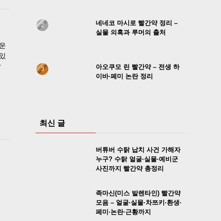
네네코 마시로 빨간약 정리 –
실물 의혹과 루머의 출처
쉬운
 있
말
아오쿠모 린 빨간약 – 전생 하
이바·페미 논란 정리
최신 글
버튜버 수탉 납치 사건 가해자
누구? 수탉 얼굴·실물·예비군
사진까지 빨간약 총정리
족마신(미스 발렌타인) 빨간약
모음 – 얼굴·실물·차쯔키·환생·
페미·논란·근황까지