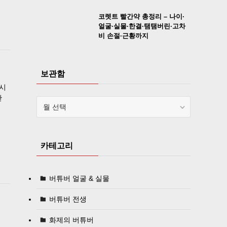
코렛트 빨간약 총정리 – 나이·
얼굴·실물·한결·탬탬버린·고차
비 손절·근황까지
보관함
과시
간
보
징
관
함
카테고리
버튜버 얼굴 & 실물
버튜버 전생
화제의 버튜버