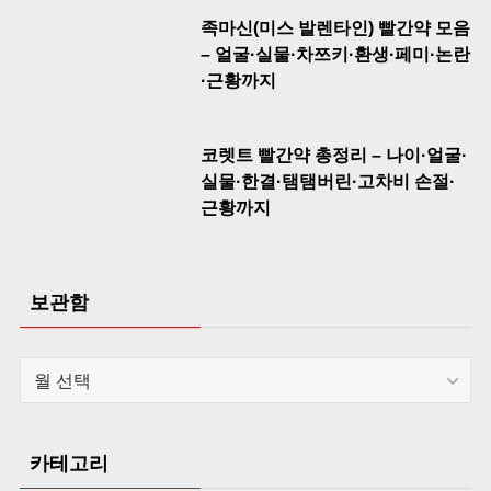
족마신(미스 발렌타인) 빨간약 모음
– 얼굴·실물·차쯔키·환생·페미·논란
·근황까지
코렛트 빨간약 총정리 – 나이·얼굴·
실물·한결·탬탬버린·고차비 손절·
근황까지
보관함
보
관
함
카테고리