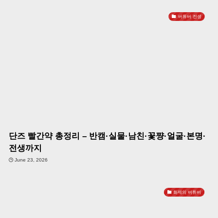
버튜버 전생
단즈 빨간약 총정리 – 반캠·실물·남친·꽃쨩·얼굴·본명·
전생까지
June 23, 2026
화제의 버튜버