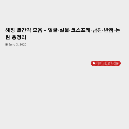
헤징 빨간약 모음 – 얼굴·실물·코스프레·남친·반캠·논
란 총정리
June 3, 2026
버튜버 얼굴 & 실물