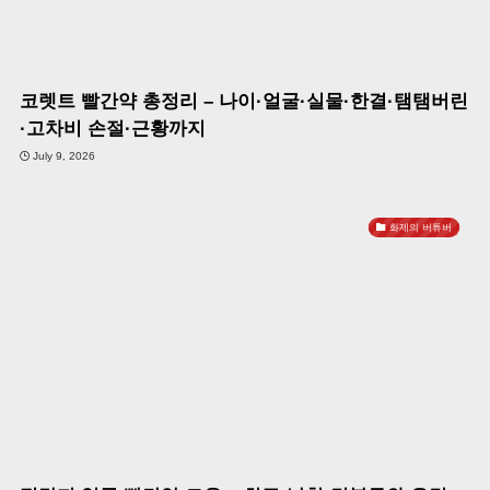
코렛트 빨간약 총정리 – 나이·얼굴·실물·한결·탬탬버린
·고차비 손절·근황까지
July 9, 2026
화제의 버튜버