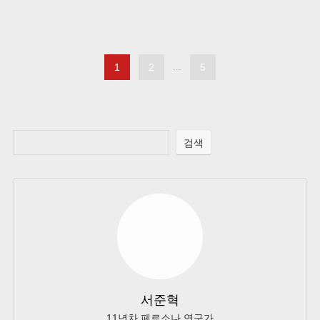
1
2
...
5
검색
서준혁
11년차 페르소나 연구가