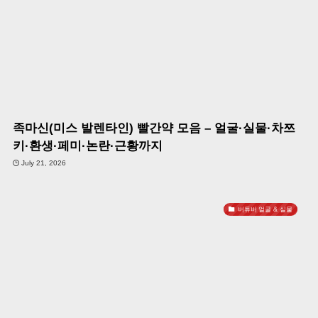
족마신(미스 발렌타인) 빨간약 모음 – 얼굴·실물·차쯔
키·환생·페미·논란·근황까지
July 21, 2026
버튜버 얼굴 & 실물