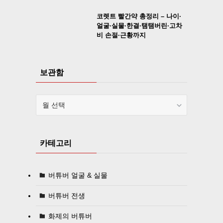
코렛트 빨간약 총정리 – 나이·
얼굴·실물·한결·탬탬버린·고차
비 손절·근황까지
보관함
보
관
함
카테고리
버튜버 얼굴 & 실물
버튜버 전생
화제의 버튜버