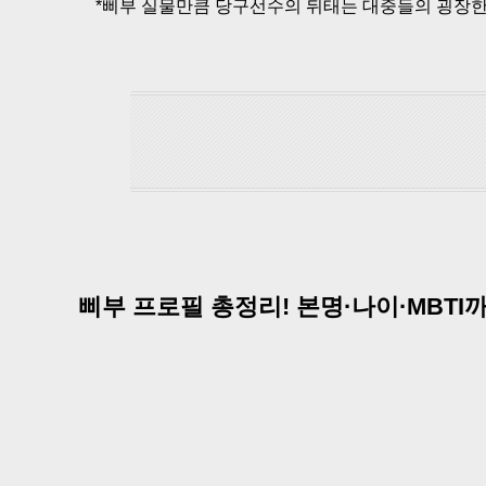
*삐부 실물만큼 당구선수의 뒤태는 대중들의 굉장한
삐부 프로필 총정리! 본명·나이·MBTI