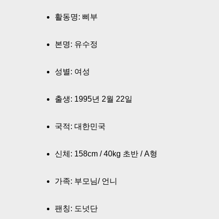
활동명: 삐부
본명: 유수정
성별: 여성
출생: 1995년 2월 22일
국적: 대한민국
신체: 158cm / 40kg 초반 / A형
가족: 부모님/ 언니
팬칭: 도넛단