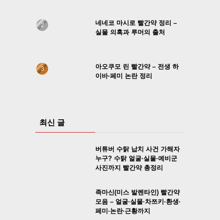
네네코 마시로 빨간약 정리 –
실물 의혹과 루머의 출처
아오쿠모 린 빨간약 – 전생 하
이바·페미 논란 정리
최신 글
버튜버 수탉 납치 사건 가해자
누구? 수탉 얼굴·실물·예비군
사진까지 빨간약 총정리
족마신(미스 발렌타인) 빨간약
모음 – 얼굴·실물·차쯔키·환생·
페미·논란·근황까지