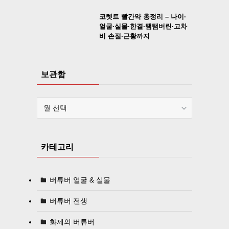
코렛트 빨간약 총정리 – 나이·
얼굴·실물·한결·탬탬버린·고차
비 손절·근황까지
보관함
보
관
함
카테고리
버튜버 얼굴 & 실물
버튜버 전생
화제의 버튜버