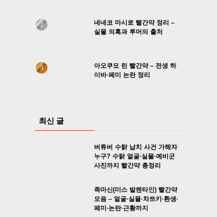
네네코 마시로 빨간약 정리 –
실물 의혹과 루머의 출처
아오쿠모 린 빨간약 – 전생 하
이바·페미 논란 정리
최신 글
버튜버 수탉 납치 사건 가해자
누구? 수탉 얼굴·실물·예비군
사진까지 빨간약 총정리
족마신(미스 발렌타인) 빨간약
모음 – 얼굴·실물·차쯔키·환생·
페미·논란·근황까지